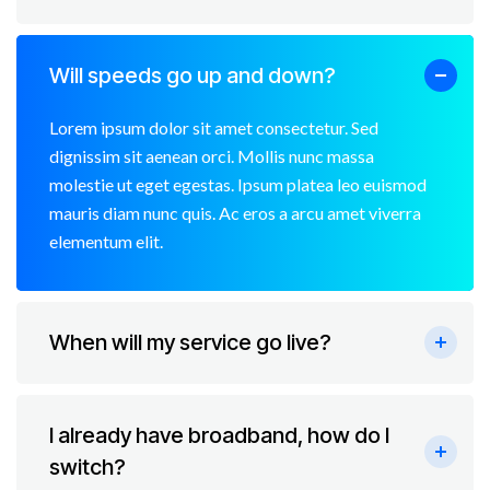
Will speeds go up and down?
Lorem ipsum dolor sit amet consectetur. Sed
dignissim sit aenean orci. Mollis nunc massa
molestie ut eget egestas. Ipsum platea leo euismod
mauris diam nunc quis. Ac eros a arcu amet viverra
elementum elit.
When will my service go live?
I already have broadband, how do I
switch?