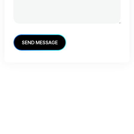
S
E
N
D
M
E
S
S
A
G
E